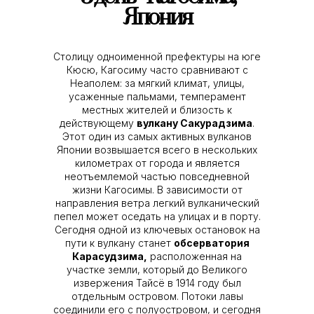
Япония
Столицу одноименной префектуры на юге
Кюсю, Кагосиму часто сравнивают с
Неаполем: за мягкий климат, улицы,
усаженные пальмами, темперамент
местных жителей и близость к
действующему
вулкану Сакурадзима
.
Этот один из самых активных вулканов
Японии возвышается всего в нескольких
километрах от города и является
неотъемлемой частью повседневной
жизни Кагосимы. В зависимости от
направления ветра легкий вулканический
пепел может оседать на улицах и в порту.
Сегодня одной из ключевых остановок на
пути к вулкану станет
обсерватория
Карасудзима,
расположенная на
участке земли, который до Великого
извержения Тайсё в 1914 году был
отдельным островом. Потоки лавы
соединили его с полуостровом, и сегодня