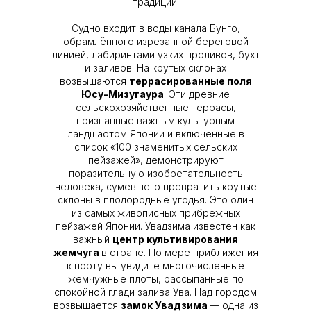
традиции.
Судно входит в воды канала Бунго,
обрамлённого изрезанной береговой
линией, лабиринтами узких проливов, бухт
и заливов. На крутых склонах
возвышаются
террасированные поля
Юсу-Мизугаура
. Эти древние
сельскохозяйственные террасы,
признанные важным культурным
ландшафтом Японии и включенные в
список «100 знаменитых сельских
пейзажей», демонстрируют
поразительную изобретательность
человека, сумевшего превратить крутые
склоны в плодородные угодья. Это один
из самых живописных прибрежных
пейзажей Японии. Увадзима известен как
важный
центр культивирования
жемчуга
в стране. По мере приближения
к порту вы увидите многочисленные
жемчужные плоты, рассыпанные по
спокойной глади залива Ува. Над городом
возвышается
замок Увадзима
— одна из