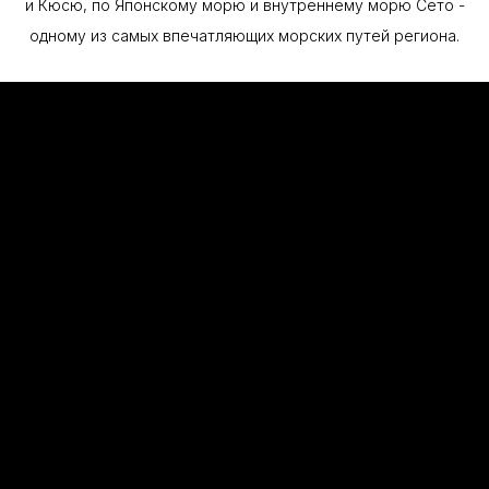
и Кюсю, по Японскому морю и внутреннему морю Сето -
одному из самых впечатляющих морских путей региона.