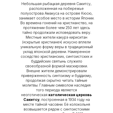
Небольшая рыбацкая деревня Сакитсу,
расположенная на побережье
полуострова Амакуса на острове Кюсю,
занимает особое место в истории Японии.
Во времена гонений на христианство, на
протяжении более чем 250 лет здесь
тайно продолжали исповедовать веру.
Местные жители какурэ кириситан
(«скрытые христиане») искусно вплели
уникальную форму веры в традиционный
уклад японской деревни. Намеренное
соседство христианских, синтоистских и
буддийских святынь служило
своеобразной формой маскировки.
Внешне жители демонстрировали
приверженность синтоизму и буддизму,
продолжая скрытно читать тайные
молитвы. Главным символом наследия
того периода является
неоготическая
католическая церковь
Сакитсу
, построенная в 1934 году на
месте тайной часовни. Её колокольня
возвышается рядом с синтоистскими