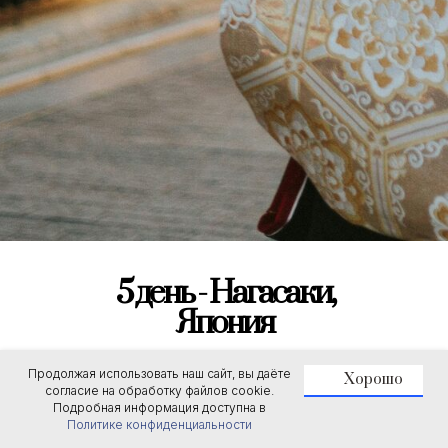
5 день - Нагасаки,
Япония
Продолжая использовать наш сайт, вы даёте
Портовый город Нагасаки печально
Хорошо
согласие на обработку файлов cookie.
прославился в конце Второй Мировой
Подробная информация доступна в
войны, когда 9 августа 1945 г. на него
Политике конфиденциальности
была сброшена атомная бомба.