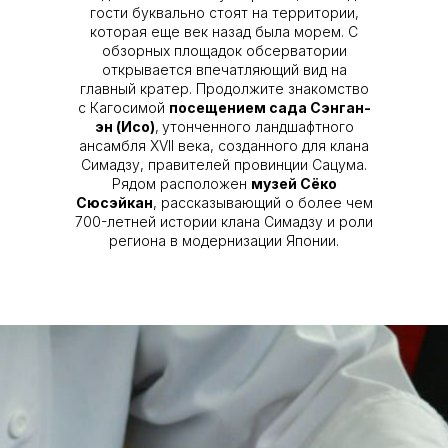
гости буквально стоят на территории,
которая еще век назад была морем. С
обзорных площадок обсерватории
открывается впечатляющий вид на
главный кратер. Продолжите знакомство
с Кагосимой
посещением сада Сэнган-
эн (Исо)
,
утонченного ландшафтного
ансамбля XVII века, созданного для клана
Симадзу, правителей провинции Сацума.
Рядом расположен
музей Сёко
Сюсэйкан
, рассказывающий о более чем
700-летней истории клана Симадзу и роли
региона в модернизации Японии.