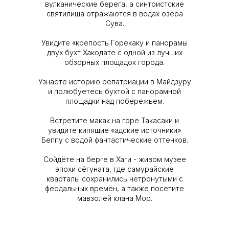
вулканические берега, а синтоистские
святилища отражаются в водах озера
Сува.
Увидите «крепость Горекаку и панорамы
двух бухт Хакодате с одной из лучших
обзорных площадок города.
Узнаете историю репатриации в Майдзуру
и полюбуетесь бухтой с панорамной
площадки над побережьем.
Встретите макак на горе Такасаки и
увидите кипящие «адские источники»
Беппу с водой фантастические оттенков.
Сойдёте на берге в Хаги - живом музее
эпохи сёгуната, где самурайские
кварталы сохранились нетронутыми с
феодальных времён, а также посетите
мавзолей клана Мор.