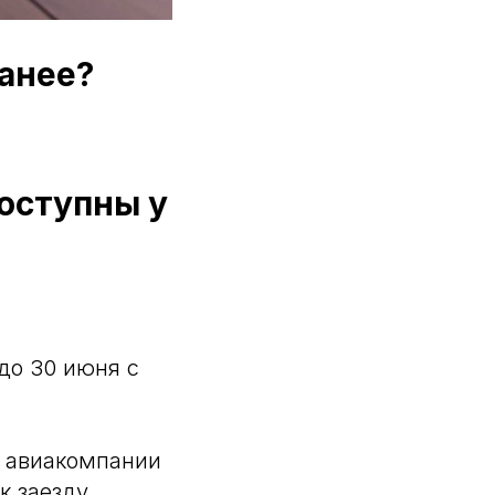
анее?
оступны у
до 30 июня с
м авиакомпании
к заезду.