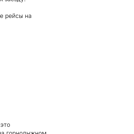
е рейсы на
 это
 на горнолыжном