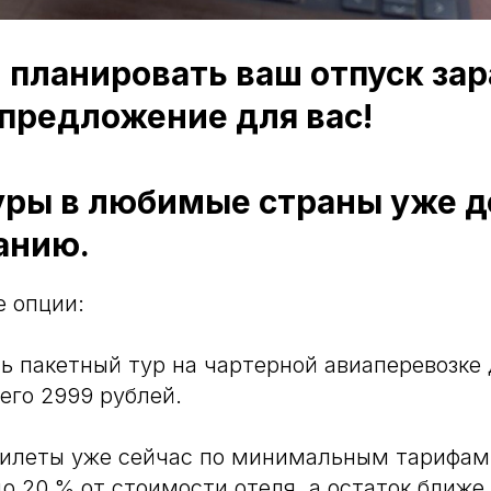
планировать ваш отпуск зар
 предложение для вас!
уры в любимые страны уже д
анию.
е опции:
ть пакетный тур на чартерной авиаперевозке 
его 2999 рублей.
абилеты уже сейчас по минимальным тарифа
до 20 % от стоимости отеля, а остаток ближе 