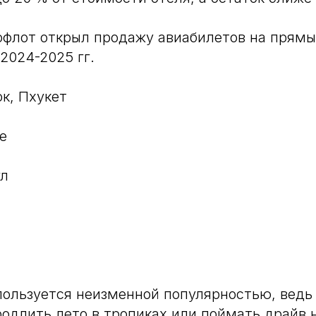
флот открыл продажу авиабилетов на прямы
2024-2025 гг.
ок, Пхукет
е
ул
ользуется неизменной популярностью, ведь
одлить лето в тропиках или поймать драйв