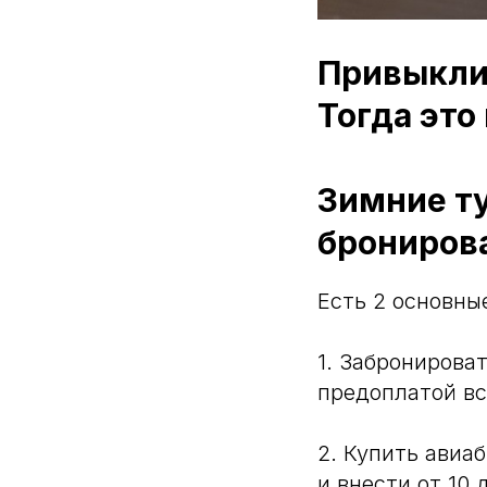
Привыкли 
Тогда это
Зимние т
брониров
Есть 2 основны
1. Забронирова
предоплатой вс
2. Купить ави
и внести от 10 