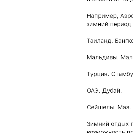
Например, Аэро
зимний период 
Таиланд. Бангк
Мальдивы. Мал
Турция. Стамб
ОАЭ. Дубай.
Сейшелы. Маэ.
Зимний отдых п
возможность пр