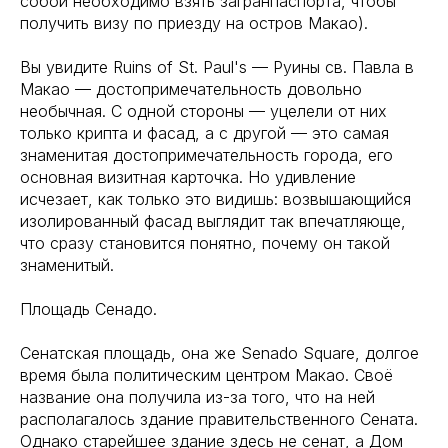
собой необходимо взять загранпаспорта, чтобы
получить визу по приезду на остров Макао).
Вы увидите Ruins of St. Paul's — Руины св. Павла в
Макао — достопримечательность довольно
необычная. С одной стороны — уцелели от них
только крипта и фасад, а с другой — это самая
знаменитая достопримечательность города, его
основная визитная карточка. Но удивление
исчезает, как только это видишь: возвышающийся
изолированный фасад выглядит так впечатляюще,
что сразу становится понятно, почему он такой
знаменитый.
Площадь Сенадо.
Сенатская площадь, она же Senado Square, долгое
время была политическим центром Макао. Своё
название она получила из-за того, что на ней
располагалось здание правительственного Сената.
Однако старейшее здание здесь не сенат, а Дом